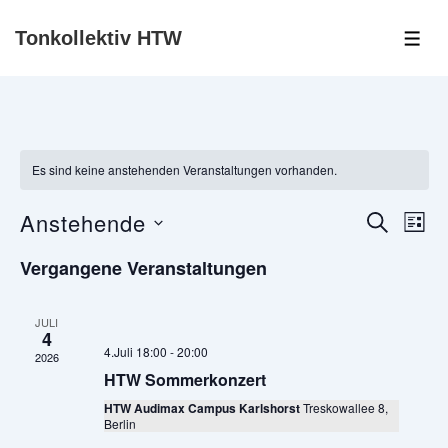
↓
Tonkollektiv HTW
Zum
ME
Inhalt
Es sind keine anstehenden Veranstaltungen vorhanden.
Anstehende
V
V
S
L
e
e
U
I
D
C
r
r
Vergangene Veranstaltungen
S
H
a
a
a
T
E
n
n
E
t
s
s
JULI
4
u
t
t
4.Juli 18:00
-
20:00
a
2026
a
m
HTW Sommerkonzert
l
l
w
t
t
HTW Audimax Campus Karlshorst
Treskowallee 8,
u
ä
Berlin
u
n
h