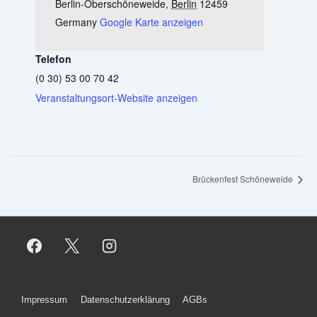
Berlin-Oberschöneweide
,
Berlin
12459
Germany
Google Karte anzeigen
Telefon
(0 30) 53 00 70 42
Veranstaltungsort-Website anzeigen
Brückenfest Schöneweide
Footer-
Impressum
Datenschutzerklärung
AGBs
Menü