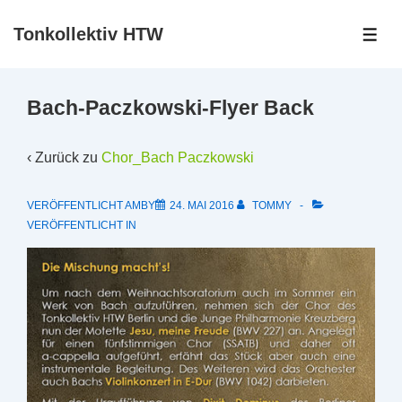
↓
Tonkollektiv HTW
Zum
ME
Inhalt
Bach-Paczkowski-Flyer Back
‹ Zurück zu
Chor_Bach Paczkowski
VERÖFFENTLICHT AMBY
24. MAI 2016
TOMMY
VERÖFFENTLICHT IN