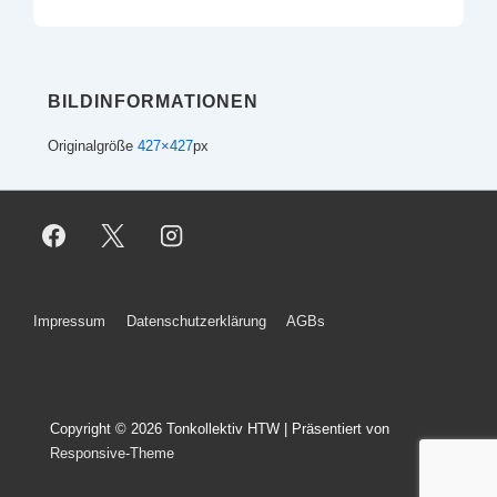
BILDINFORMATIONEN
Originalgröße
427×427
px
Footer-
Impressum
Datenschutzerklärung
AGBs
Menü
Copyright © 2026
Tonkollektiv HTW
| Präsentiert von
Responsive-Theme