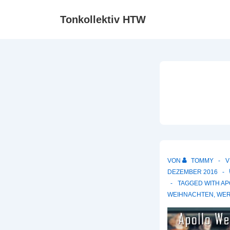
↓
Tonkollektiv HTW
Zum
Inhalt
VON
TOMMY
V
DEZEMBER 2016
TAGGED WITH
AP
WEIHNACHTEN
,
WER