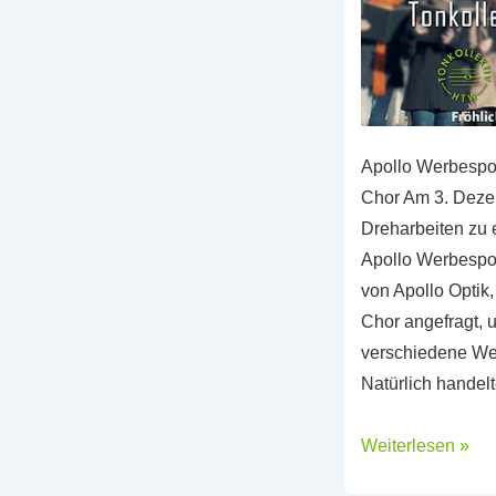
Apollo Werbespo
Chor Am 3. Deze
Dreharbeiten zu 
Apollo Werbespo
von Apollo Optik,
Chor angefragt, 
verschiedene Wei
Natürlich handel
Apollo
Weiterlesen »
Werbespot