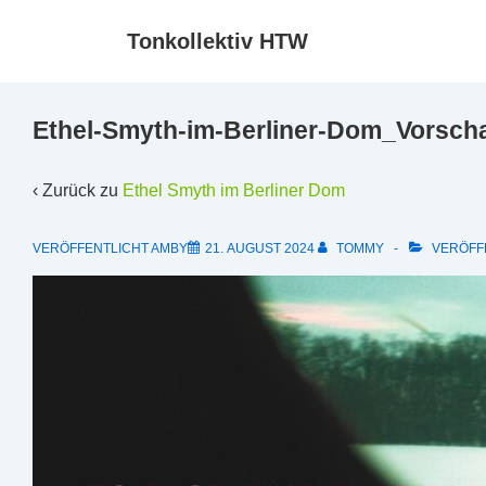
↓
Tonkollektiv HTW
Zum
Inhalt
Ethel-Smyth-im-Berliner-Dom_Vorsch
‹ Zurück zu
Ethel Smyth im Berliner Dom
VERÖFFENTLICHT AMBY
21. AUGUST 2024
TOMMY
VERÖFFE