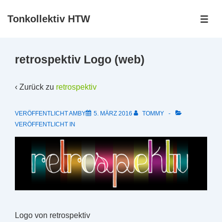
↓
Tonkollektiv HTW
Zum
ME
Inhalt
retrospektiv Logo (web)
‹ Zurück zu
retrospektiv
VERÖFFENTLICHT AMBY
5. MÄRZ 2016
TOMMY
VERÖFFENTLICHT IN
Logo von retrospektiv